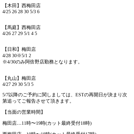
【木田】西梅田店
4/25 26 28 30 5/3 6
【馬庭】西梅田店
4/26 27 29 5/1 4 5
【日和】梅田店
4/28 30
※
5/1 2
※
4/30
のみ阿倍野店勤務となります。
【丸山】梅田店
4/27 29 30 5/3 5
5/7
以降のご予約に関しましては、
EST
の再開日が決まり次
第追ってご報告
させて頂きます。
【当面の営業時間】
梅田店
…11
時〜
19
時(カット最終受付
18
時)