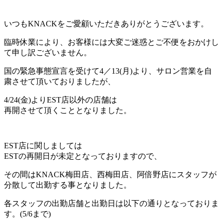
いつも
KNACK
をご愛顧いただきありがとうございます。
臨時休業により、お客様には大変ご迷惑とご不便をおかけし
て申し訳ございません。
国の緊急事態宣言を受けて
4
／
13
(月)より、
サロン営業を自
粛させて頂いておりましたが、
4/24
(金)より
EST
店以外の店舗は
再開させて頂くこととなりました。
EST
店に関しましては
EST
の再開日が未定となっておりますので、
その間は
KNACK
梅田店、西梅田店、阿倍野店にスタッフが
分散して出勤する事となりました。
各スタッフの出勤店舗と出勤日は以下の通りと
なっておりま
す。(
5/6
まで)