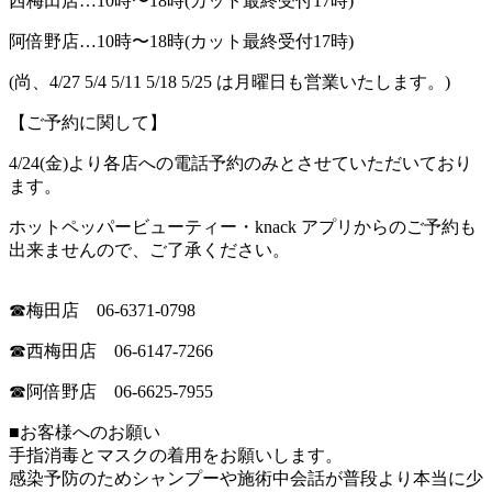
西梅田店
…10
時〜
18
時(カット最終受付
17
時)
阿倍野店
…10
時〜
18
時(カット最終受付
17
時)
(尚、
4/27 5/4 5/11 5/18 5/25
は月曜日も営業いたします。)
【ご予約に関して】
4/24
(金)より各店への電話予約のみと
させていただいており
ます。
ホットペッパービューティー・
knack
アプリからのご予約も
出来ませんので、ご了承ください。
☎︎
梅田店
06-6371-0798
☎︎
西梅田店
06-6147-7266
☎︎
阿倍野店
06-6625-7955
■お客様へのお願い
手指消毒とマスクの着用をお願いします。
感染予防のためシャンプーや施術中会話が普段より本当に少